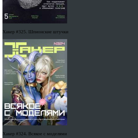
Хакер #325. Шпионские штучки
Хакер #324. Всякое с моделями