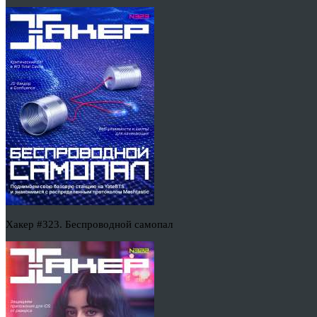
Хакер #323. Беспроводной самопал