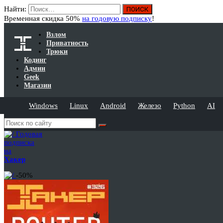
Найти:
Временная скидка 50%
на годовую подписку
!
Взлом
Приватность
Трюки
Кодинг
Админ
Geek
Магазин
Windows
Linux
Android
Железо
Python
AI
Годовая
подписка
на
Хакер
-50%