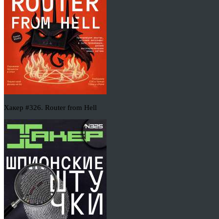
Хакер #326. Router from Hell