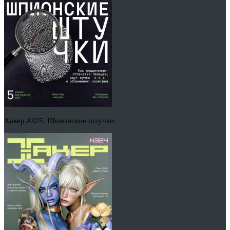
Хакер #325. Шпионские штучки