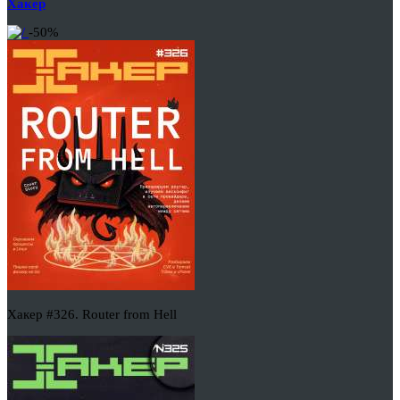
Хакер
-50%
Хакер #326. Router from Hell