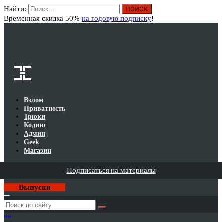
Найти:
Вход
Временная скидка 50%
на годовую подписку
!
Взлом
Приватность
Трюки
Кодинг
Админ
Geek
Магазин
Подписаться на материалы
Выпуски
Годовая
подписка
на