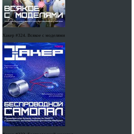
Хакер #324. Всякое с моделями