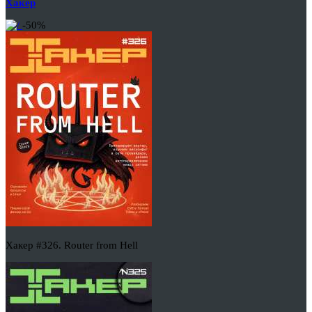
Хакер
-50%
Хакер #326. Router from Hell