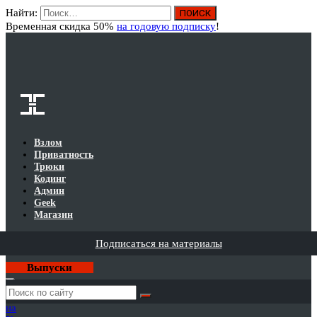
Найти:
Вход
Временная скидка 50%
на годовую подписку
!
Взлом
Приватность
Трюки
Кодинг
Админ
Geek
Магазин
Подписаться на материалы
Выпуски
Годовая
подписка
на