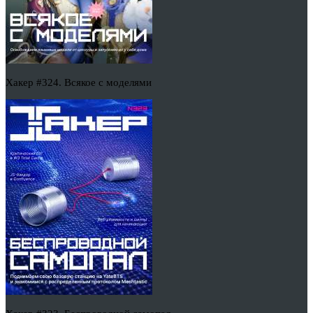
Хакер #324. Всякое с моделями