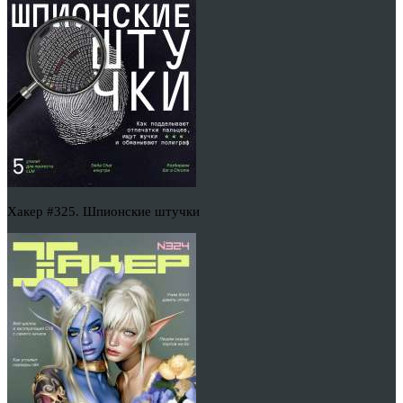
Хакер #325. Шпионские штучки