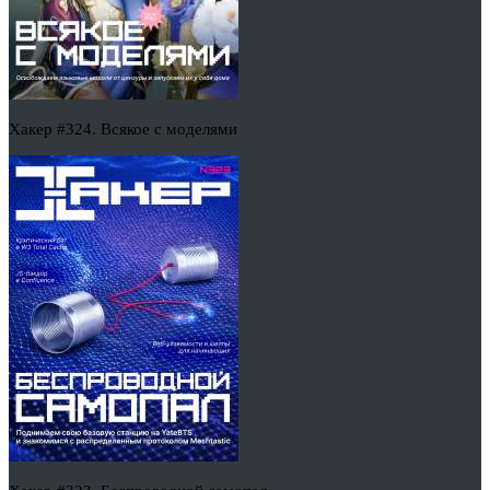
Хакер #324. Всякое с моделями