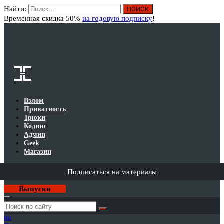
Найти:
Вход
Временная скидка 50%
на годовую подписку
!
Взлом
Приватность
Трюки
Кодинг
Админ
Geek
Магазин
Подписаться на материалы
Выпуски
Годовая
подписка
на