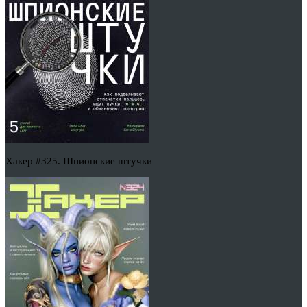
Хакер #325. Шпионские штучки