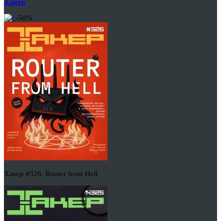
Хакер
-50%
Хакер #326. Router from Hell