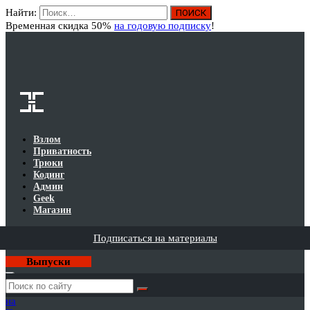
Найти:
Вход
Временная скидка 50%
на годовую подписку
!
Взлом
Приватность
Трюки
Кодинг
Админ
Geek
Магазин
Подписаться на материалы
Выпуски
Годовая
подписка
на