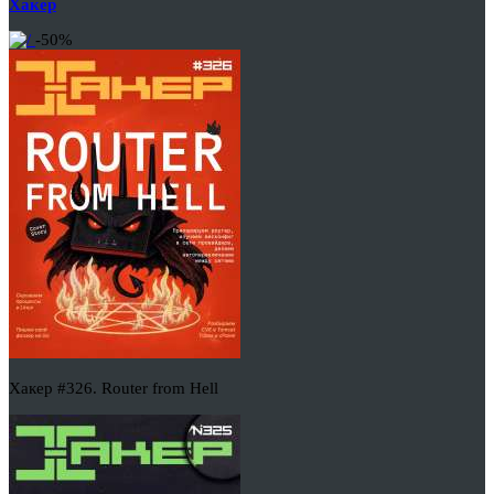
Хакер
-50%
Хакер #326. Router from Hell