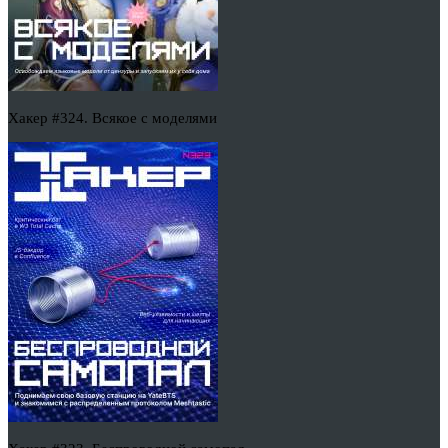
Хакер #324. Всякое с моделями