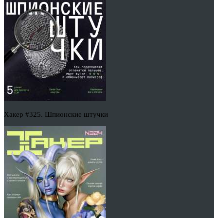
Хакер #325. Шпионские штучки