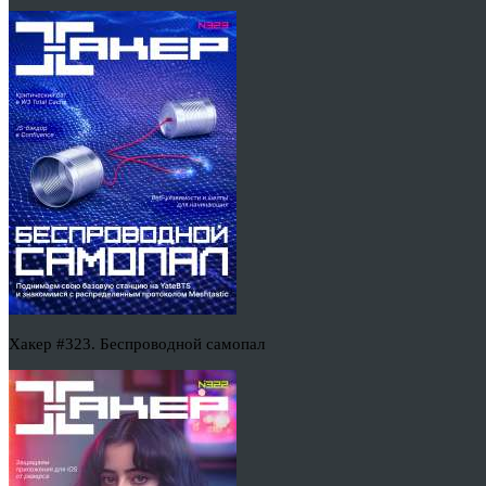
Хакер #323. Беспроводной самопал