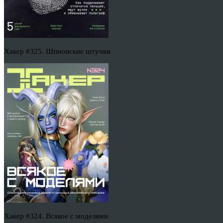
Хакер #325. Шпионские штучки
Хакер #324. Всякое с моделями