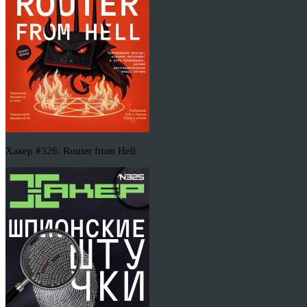
Хакер #326. Router from Hell