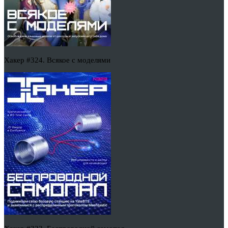
Хакер #324. Всякое с моделями