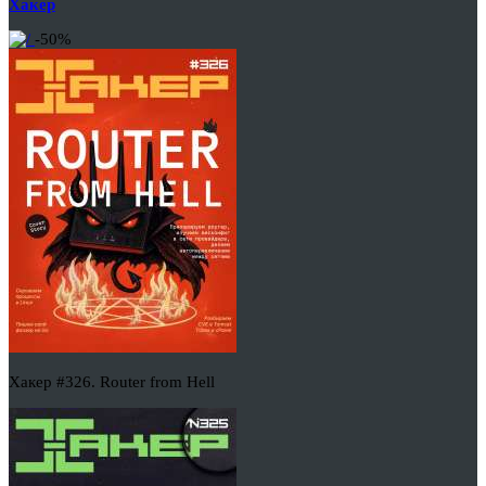
Хакер
-50%
Хакер #326. Router from Hell