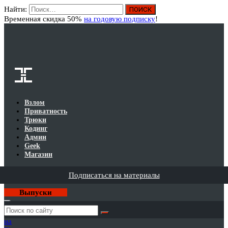
Найти:
Вход
Временная скидка 50%
на годовую подписку
!
Взлом
Приватность
Трюки
Кодинг
Админ
Geek
Магазин
Подписаться на материалы
Выпуски
Годовая
подписка
на