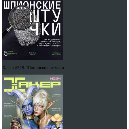
Хакер #325. Шпионские штучки