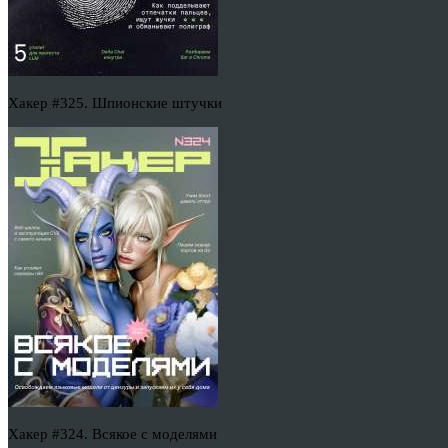
Хакер #325. Шпионские штучки
Хакер #324. Всякое с моделями