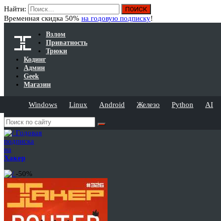
Найти:
Временная скидка 50%
на годовую подписку
!
Взлом
Приватность
Трюки
Кодинг
Админ
Geek
Магазин
Windows
Linux
Android
Железо
Python
AI
Годовая
подписка
на
Хакер
-50%