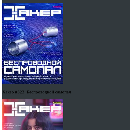
Хакер #323. Беспроводной самопал