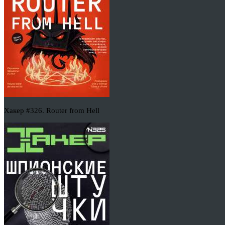
Хакер #326. Router from Hell