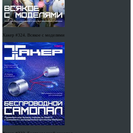
Хакер #324. Всякое с моделями