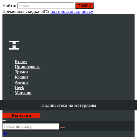
Найти:
Вход
Временная скидка 50%
на годовую подписку
!
Взлом
Приватность
Трюки
Кодинг
Админ
Geek
Магазин
Подписаться на материалы
Выпуски
Годовая
подписка
на