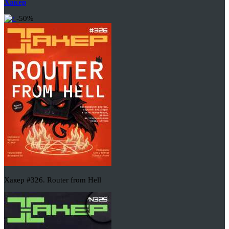
Хакер
-50%
Хакер #326. Router from Hell