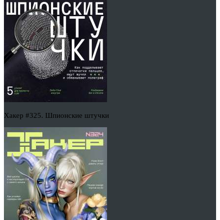
Хакер #325. Шпионские штучки