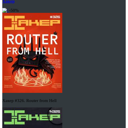
Хакер
-50%
Хакер #326. Router from Hell