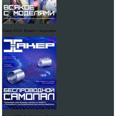
Хакер #324. Всякое с моделями