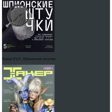
Хакер #325. Шпионские штучки