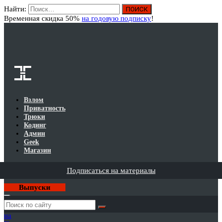
Найти:
Вход
Временная скидка 50%
на годовую подписку
!
Взлом
Приватность
Трюки
Кодинг
Админ
Geek
Магазин
Подписаться на материалы
Выпуски
Годовая
подписка
на