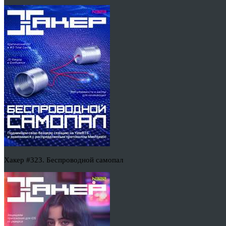
Хакер #323. Беспроводной самопал