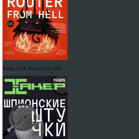
Хакер #326. Router from Hell