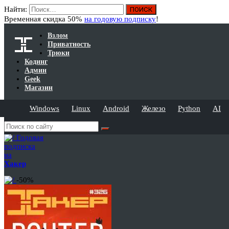
Найти:
Временная скидка 50%
на годовую подписку
!
Взлом
Приватность
Трюки
Кодинг
Админ
Geek
Магазин
Windows
Linux
Android
Железо
Python
AI
Годовая
подписка
на
Хакер
-50%