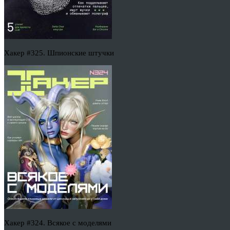
Хакер #325. Шпионские штучки
Хакер #324. Всякое с моделями