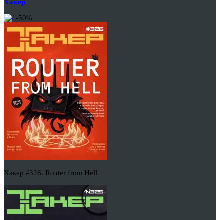
Хакер
-50%
Хакер #326. Router from Hell