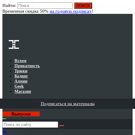
Найти:
Вход
Временная скидка 50%
на годовую подписку
!
Взлом
Приватность
Трюки
Кодинг
Админ
Geek
Магазин
Подписаться на материалы
Выпуски
Годовая
подписка
на