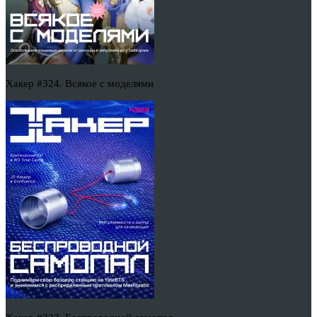
Хакер #324. Всякое с моделями