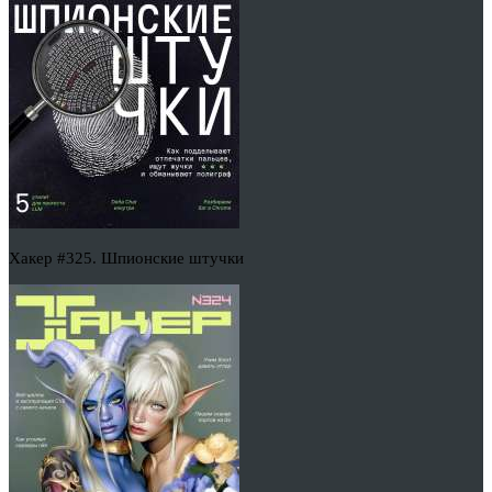
Хакер #325. Шпионские штучки