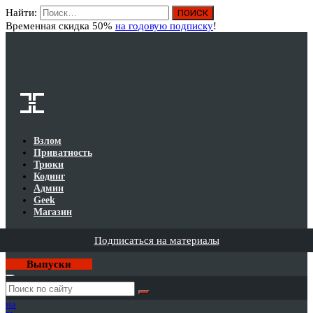
Найти:
Вход
Временная скидка 50%
на годовую подписку
!
Взлом
Приватность
Трюки
Кодинг
Админ
Geek
Магазин
Подписаться на материалы
Выпуски
Годовая
подписка
на