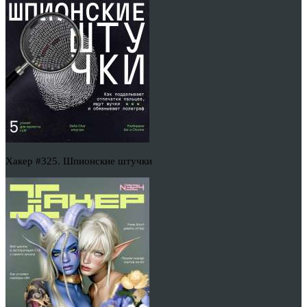
Хакер #325. Шпионские штучки