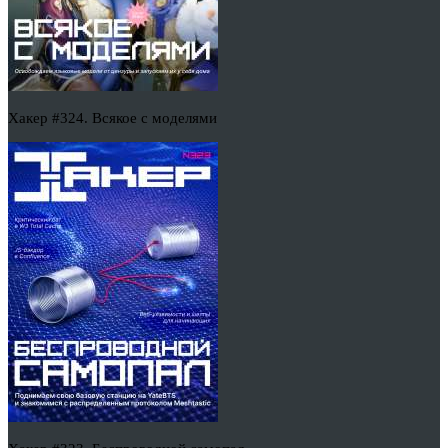
Хакер #324. Всякое с моделями