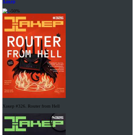
Хакер
-50%
Хакер #326. Router from Hell