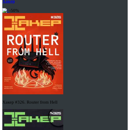
Хакер
-50%
Хакер #326. Router from Hell