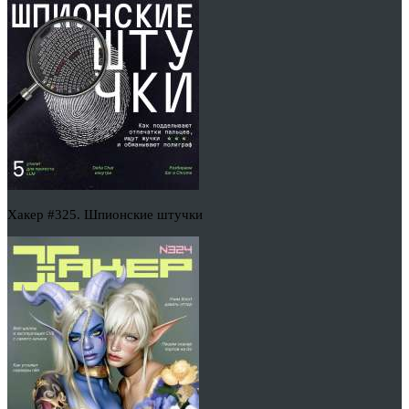
Хакер #325. Шпионские штучки