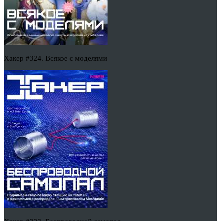
Хакер #324. Всякое с моделями