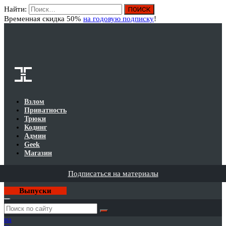
Найти:
Вход
Временная скидка 50%
на годовую подписку
!
Взлом
Приватность
Трюки
Кодинг
Админ
Geek
Магазин
Подписаться на материалы
Выпуски
Годовая
подписка
на