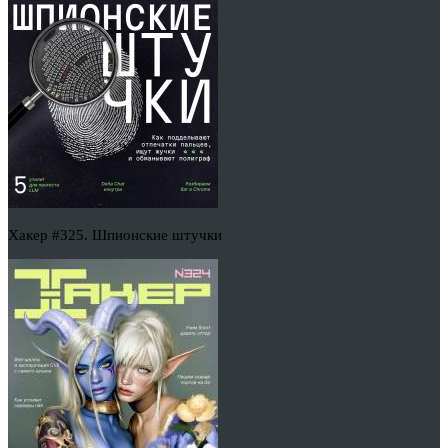
Хакер #325. Шпионские штучки