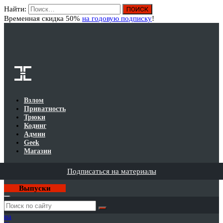
Найти:
Вход
Временная скидка 50%
на годовую подписку
!
Взлом
Приватность
Трюки
Кодинг
Админ
Geek
Магазин
Подписаться на материалы
Выпуски
Годовая
подписка
на