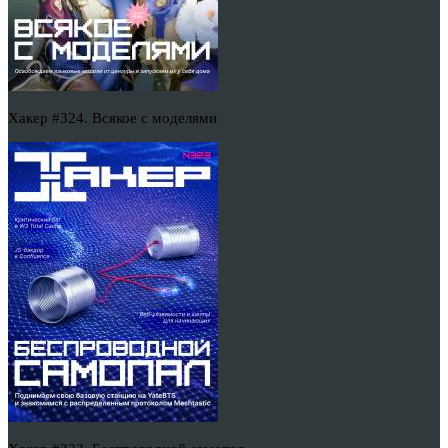
Хакер #324. Всякое с моделями