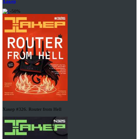
Хакер
-50%
Хакер #326. Router from Hell