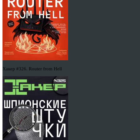
Хакер #326. Router from Hell