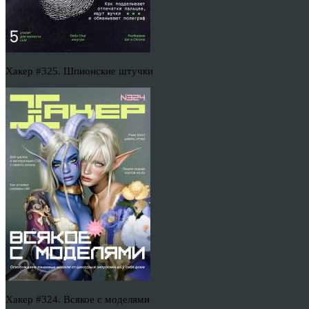
Хакер #325. Шпионские штучки
Хакер #324. Всякое с моделями