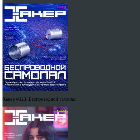
Хакер #323. Беспроводной самопал