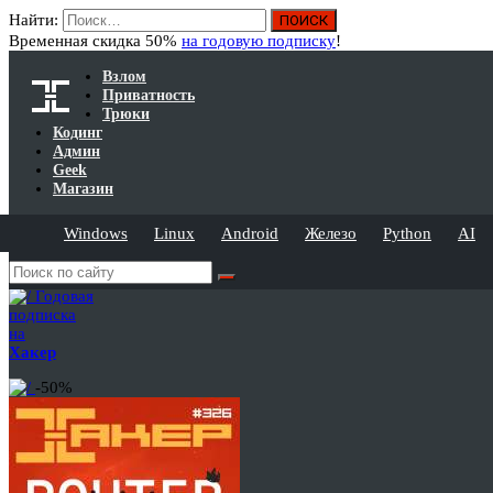
Найти:
Временная скидка 50%
на годовую подписку
!
Взлом
Приватность
Трюки
Кодинг
Админ
Geek
Магазин
Windows
Linux
Android
Железо
Python
AI
Годовая
подписка
на
Хакер
-50%