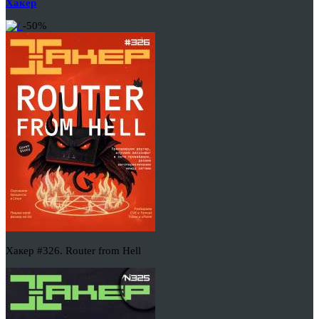
Хакер
-50%
Хакер #326. Router from Hell