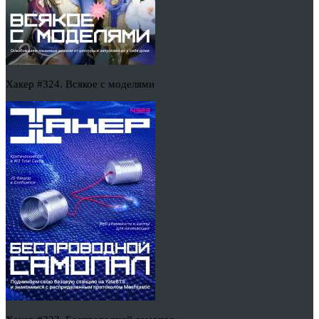
Хакер #324. Всякое с моделями