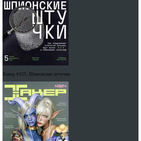
Хакер #325. Шпионские штучки