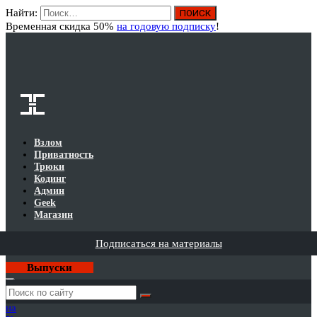
Найти:
Вход
Временная скидка 50%
на годовую подписку
!
Взлом
Приватность
Трюки
Кодинг
Админ
Geek
Магазин
Подписаться на материалы
Выпуски
Годовая
подписка
на