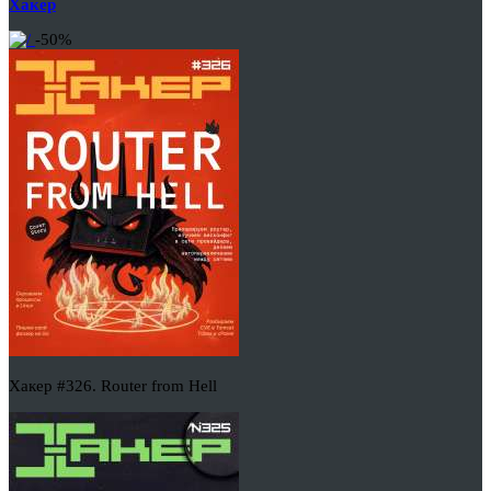
Хакер
-50%
Хакер #326. Router from Hell