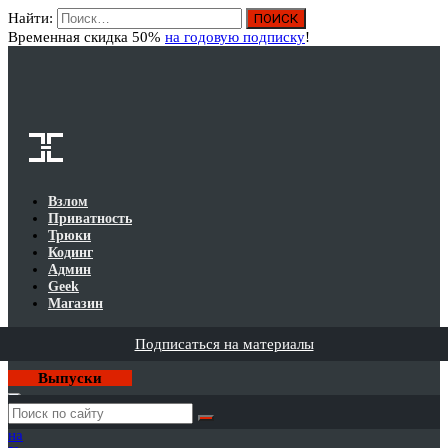
Найти:
Вход
Временная скидка 50%
на годовую подписку
!
Взлом
Приватность
Трюки
Кодинг
Админ
Geek
Магазин
Подписаться на материалы
Выпуски
Годовая
подписка
на