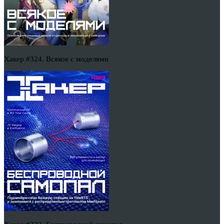
Хакер #324. Всякое с моделями