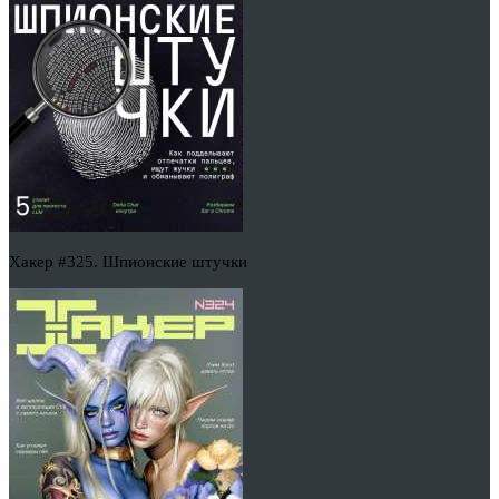
Хакер #325. Шпионские штучки