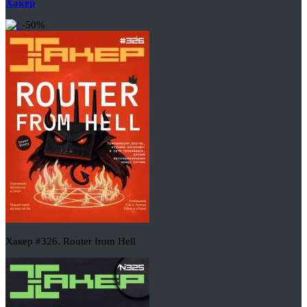
Хакер
-50%
Хакер #326. Router from Hell