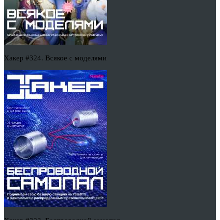
Хакер #324. Всякое с моделями