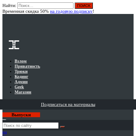
Найти:
Вход
Временная скидка 50%
на годовую подписку
!
Взлом
Приватность
Трюки
Кодинг
Админ
Geek
Магазин
Подписаться на материалы
Выпуски
Годовая
подписка
на