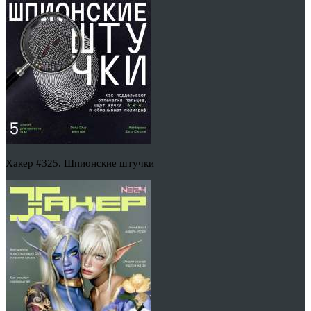
Хакер #325. Шпионские штучки