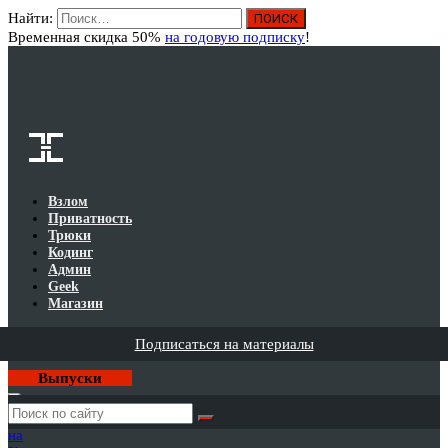
Найти:
Вход
Временная скидка 50%
на годовую подписку
!
Взлом
Приватность
Трюки
Кодинг
Админ
Geek
Магазин
Подписаться на материалы
Выпуски
Годовая
подписка
на