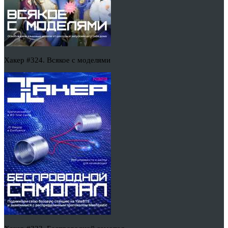
Хакер #324. Всякое с моделями