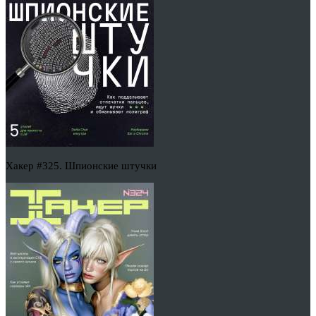
Хакер #325. Шпионские штучки