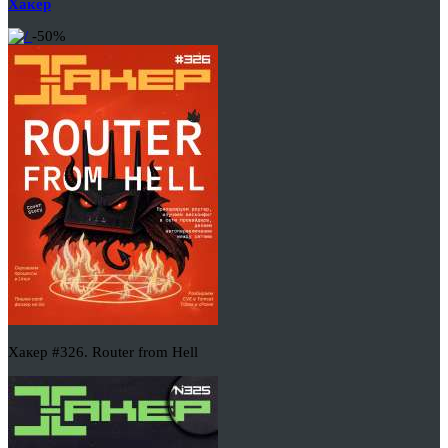
Хакер
-50%
Хакер #326. Router from Hell