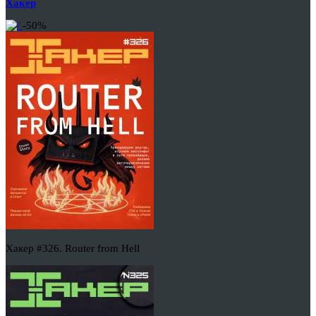
Хакер
-50%
Хакер #326. Router from Hell