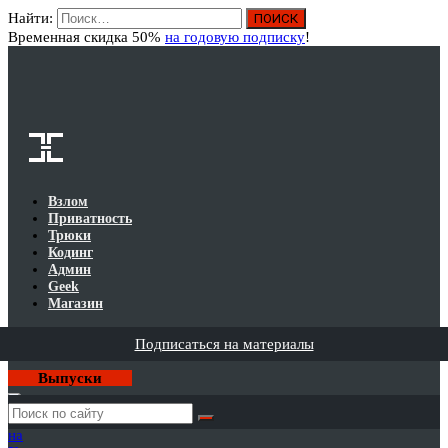
Найти:
Вход
Временная скидка 50%
на годовую подписку
!
Взлом
Приватность
Трюки
Кодинг
Админ
Geek
Магазин
Подписаться на материалы
Выпуски
Годовая
подписка
на