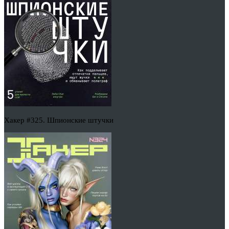
Хакер #325. Шпионские штучки