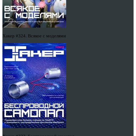
Хакер #324. Всякое с моделями