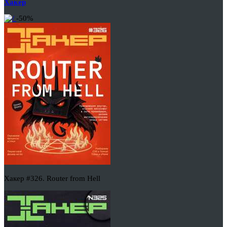
Хакер
-50%
Хакер #326. Router from Hell