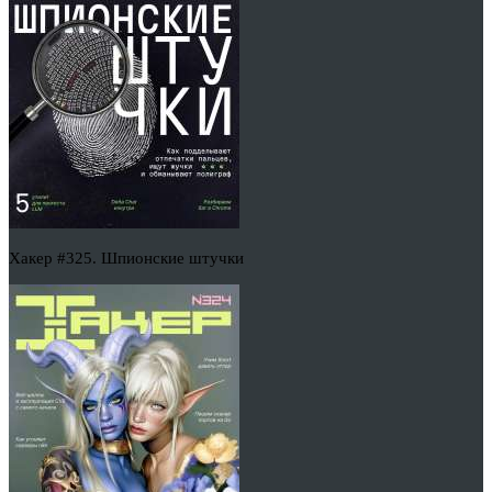
Хакер #325. Шпионские штучки