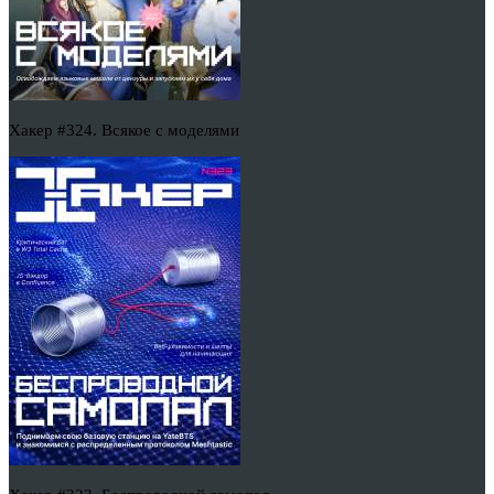
Хакер #324. Всякое с моделями