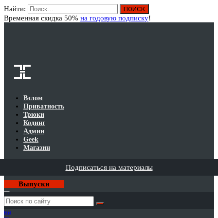
Найти:
Вход
Временная скидка 50%
на годовую подписку
!
Взлом
Приватность
Трюки
Кодинг
Админ
Geek
Магазин
Подписаться на материалы
Выпуски
Годовая
подписка
на