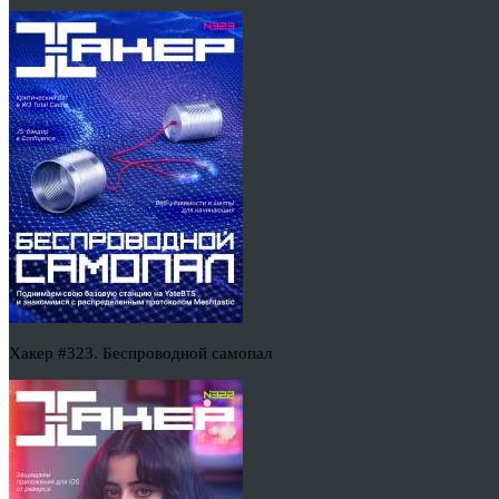
Хакер #323. Беспроводной самопал