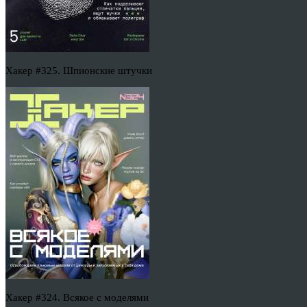
Хакер #325. Шпионские штучки
Хакер #324. Всякое с моделями