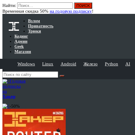
Найти:
Временная скидка 50%
на годовую подписку
!
Взлом
Приватность
Трюки
Кодинг
Админ
Geek
Магазин
Windows
Linux
Android
Железо
Python
AI
Годовая
подписка
на
Хакер
-50%