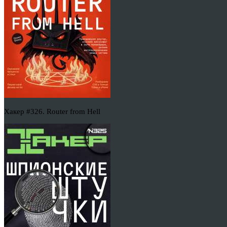
Хакер #326. Router from Hell