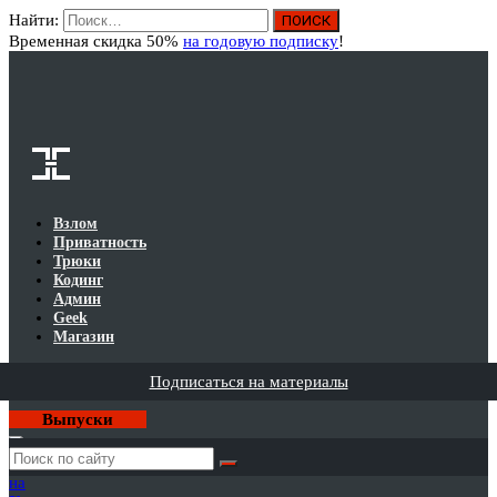
Найти:
Вход
Временная скидка 50%
на годовую подписку
!
Взлом
Приватность
Трюки
Кодинг
Админ
Geek
Магазин
Подписаться на материалы
Выпуски
Годовая
подписка
на