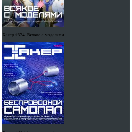
Хакер #324. Всякое с моделями