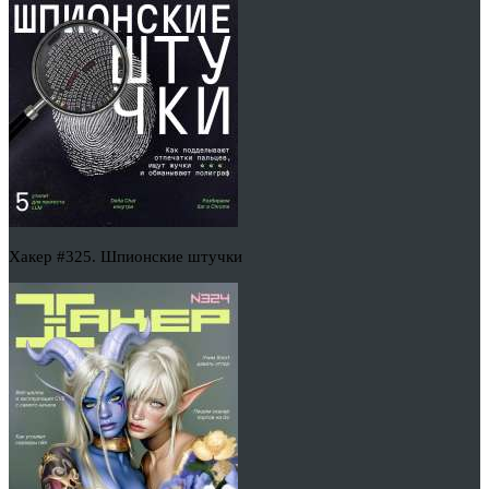
Хакер #325. Шпионские штучки