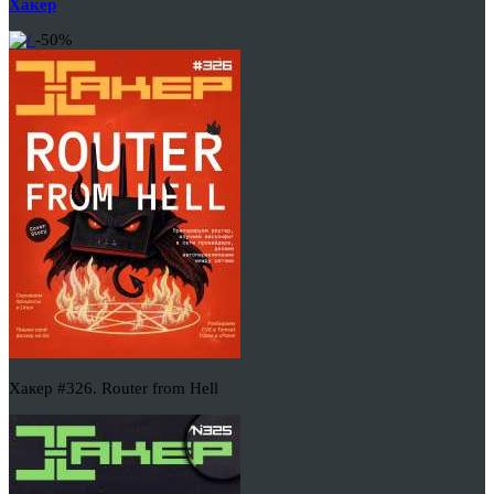
Хакер
-50%
Хакер #326. Router from Hell