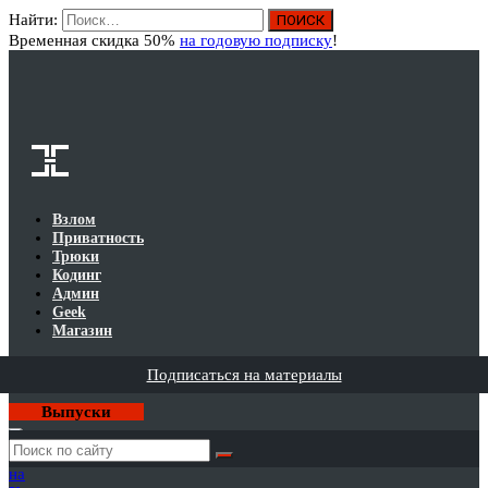
Найти:
Вход
Временная скидка 50%
на годовую подписку
!
Взлом
Приватность
Трюки
Кодинг
Админ
Geek
Магазин
Подписаться на материалы
Выпуски
Годовая
подписка
на