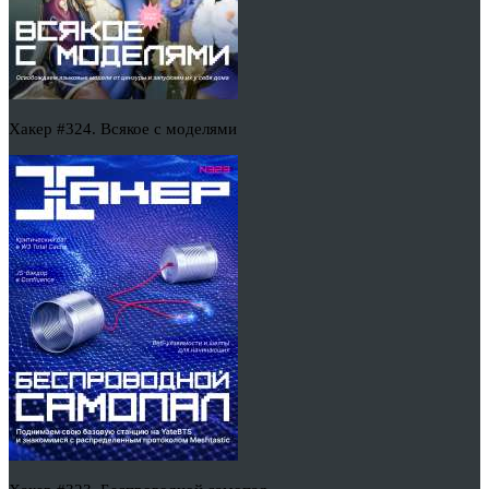
Хакер #324. Всякое с моделями