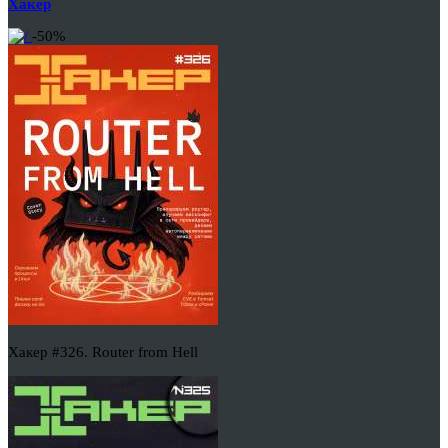
Хакер
-50%
Хакер #326. Router from Hell