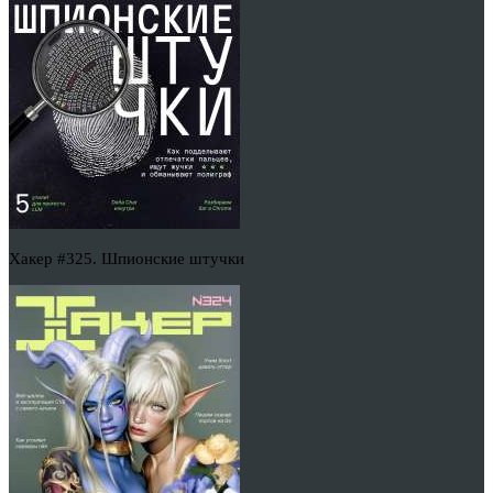
Хакер #325. Шпионские штучки