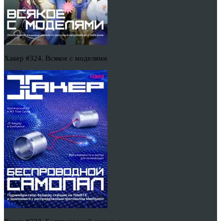
Хакер #324. Всякое с моделями