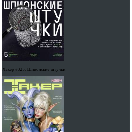
Хакер #325. Шпионские штучки