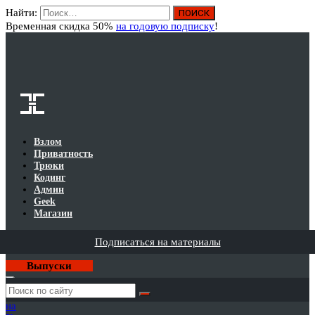
Найти:
Вход
Временная скидка 50%
на годовую подписку
!
Взлом
Приватность
Трюки
Кодинг
Админ
Geek
Магазин
Подписаться на материалы
Выпуски
Годовая
подписка
на