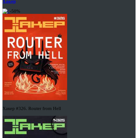
Хакер
-50%
Хакер #326. Router from Hell