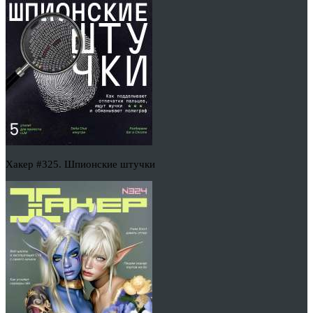
Хакер #325. Шпионские штучки