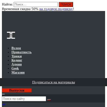
Найти:
Вход
Временная скидка 50%
на годовую подписку
!
Взлом
Приватность
Трюки
Кодинг
Админ
Geek
Магазин
Подписаться на материалы
Выпуски
Годовая
подписка
на