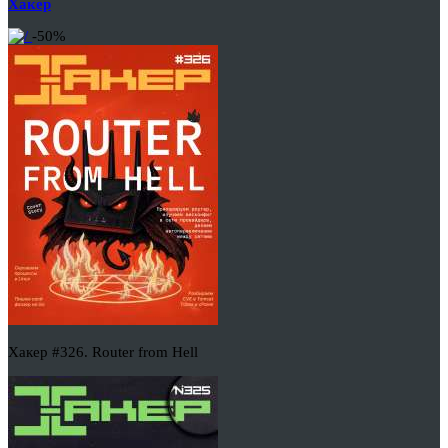
Хакер
-50%
Хакер #326. Router from Hell