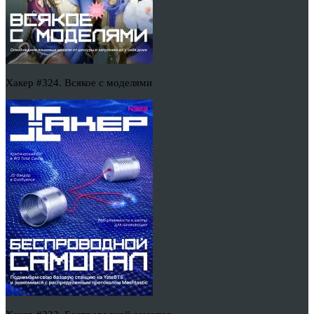
Хакер #324. Всякое с моделями