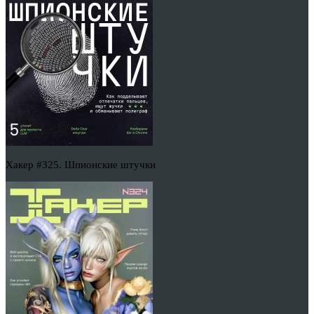
Хакер #325. Шпионские штучки