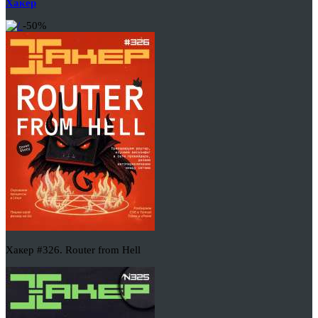
Хакер
-50%
Хакер #326. Router from Hell