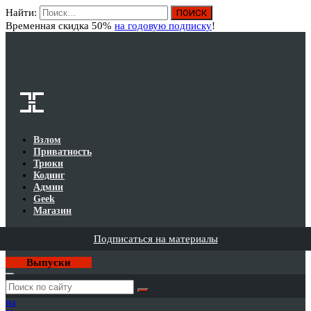
Найти:
Вход
Временная скидка 50%
на годовую подписку
!
Взлом
Приватность
Трюки
Кодинг
Админ
Geek
Магазин
Подписаться на материалы
Выпуски
Годовая
подписка
на