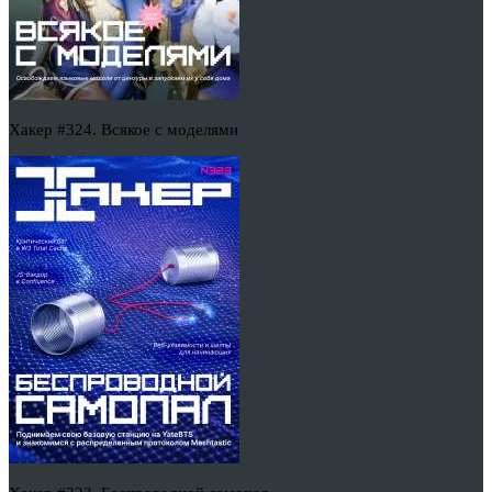
Хакер #324. Всякое с моделями