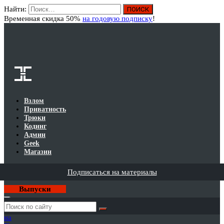
Найти:
Вход
Временная скидка 50%
на годовую подписку
!
Взлом
Приватность
Трюки
Кодинг
Админ
Geek
Магазин
Подписаться на материалы
Выпуски
Годовая
подписка
на