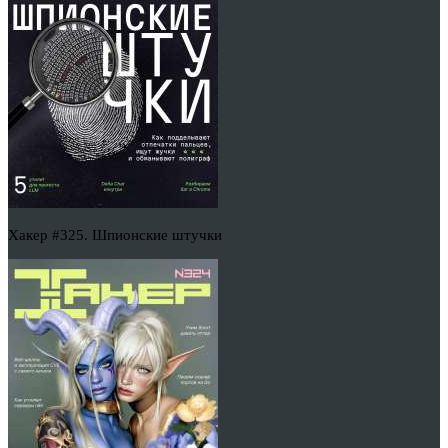
Хакер #325. Шпионские штучки