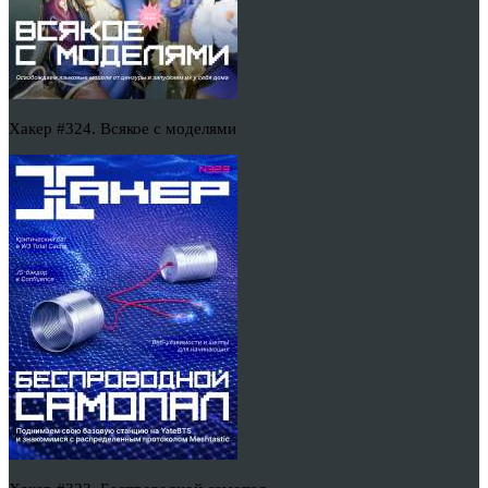
Хакер #324. Всякое с моделями