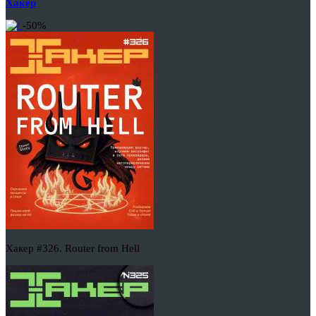
Хакер
-50%
Хакер #326. Router from Hell