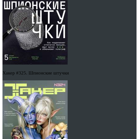
Хакер #325. Шпионские штучки