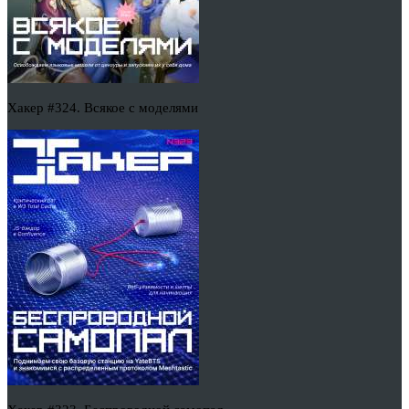
Хакер #324. Всякое с моделями