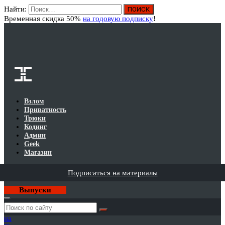
Найти:
Вход
Временная скидка 50%
на годовую подписку
!
Взлом
Приватность
Трюки
Кодинг
Админ
Geek
Магазин
Подписаться на материалы
Выпуски
Годовая
подписка
на