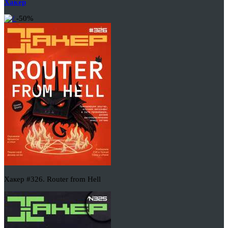
Хакер
-50%
Хакер #326. Router from Hell