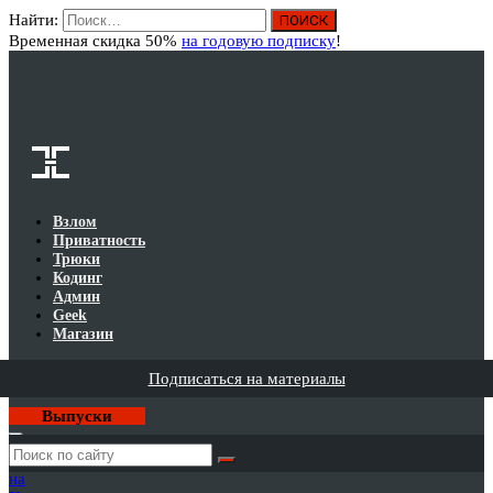
Найти:
Вход
Временная скидка 50%
на годовую подписку
!
Взлом
Приватность
Трюки
Кодинг
Админ
Geek
Магазин
Подписаться на материалы
Выпуски
Годовая
подписка
на