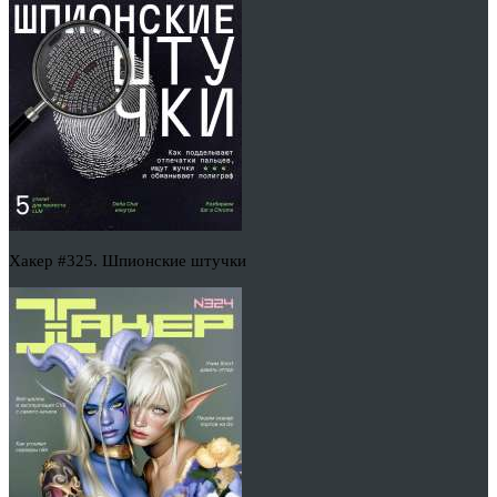
Хакер #325. Шпионские штучки