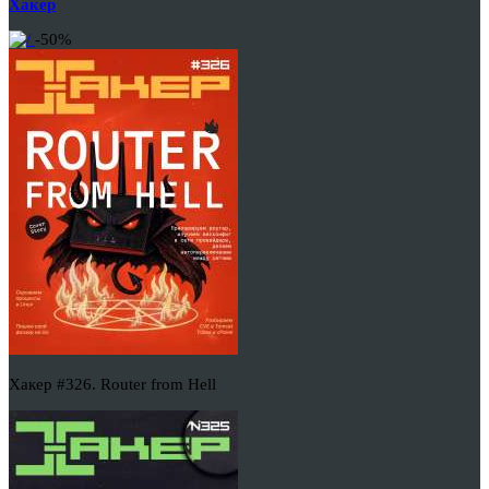
Хакер
-50%
Хакер #326. Router from Hell