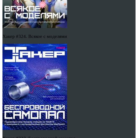
Хакер #324. Всякое с моделями