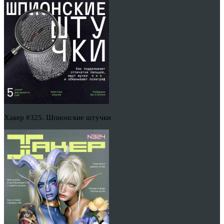
Хакер #325. Шпионские штучки