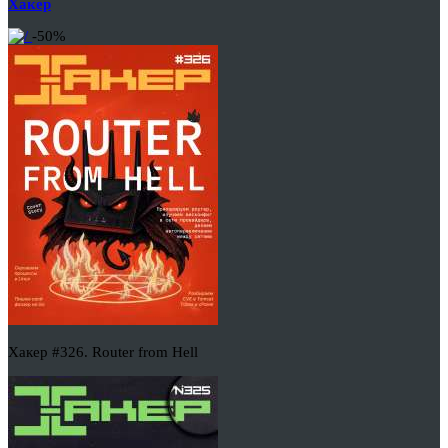
Хакер
-50%
Хакер #326. Router from Hell