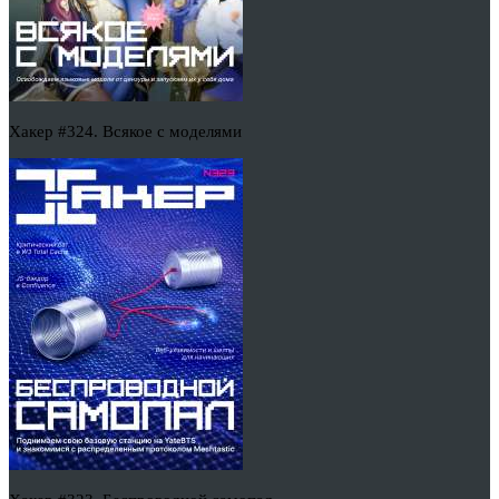
Хакер #324. Всякое с моделями