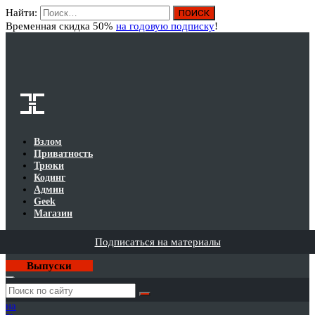
Найти:
Вход
Временная скидка 50%
на годовую подписку
!
Взлом
Приватность
Трюки
Кодинг
Админ
Geek
Магазин
Подписаться на материалы
Выпуски
Годовая
подписка
на