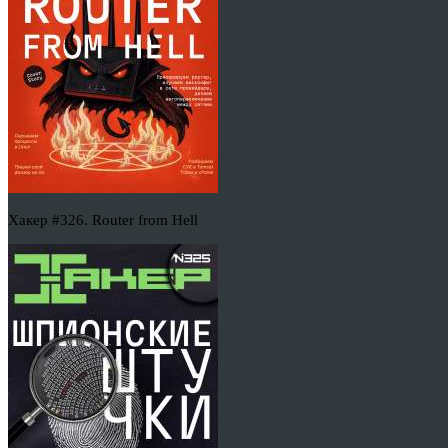
Хакер #326. Router from Hell