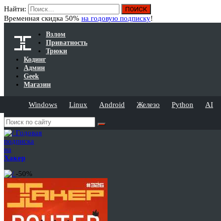
Найти:
Временная скидка 50%
на годовую подписку
!
Взлом
Приватность
Трюки
Кодинг
Админ
Geek
Магазин
Windows
Linux
Android
Железо
Python
AI
Годовая
подписка
на
Хакер
-50%