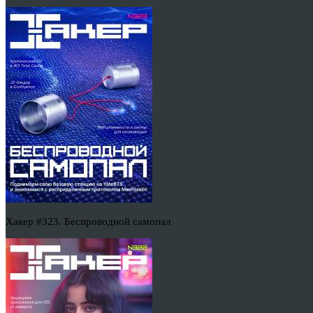
Хакер #323. Беспроводной самопал