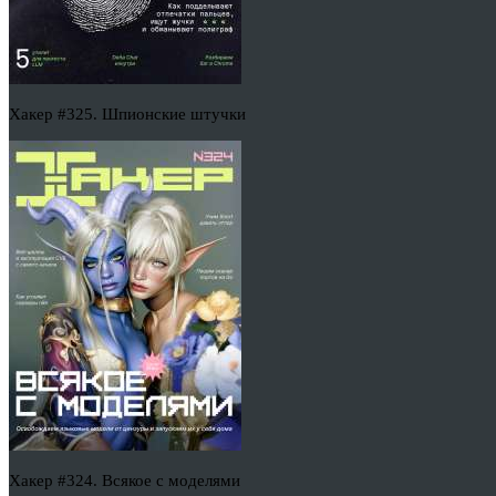
Хакер #325. Шпионские штучки
Хакер #324. Всякое с моделями