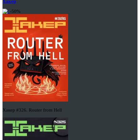
Хакер
-50%
Хакер #326. Router from Hell