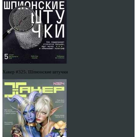
Хакер #325. Шпионские штучки