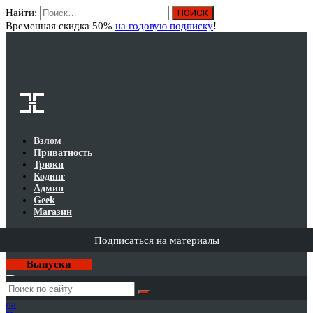
Найти:
Вход
Временная скидка 50%
на годовую подписку
!
Взлом
Приватность
Трюки
Кодинг
Админ
Geek
Магазин
Подписаться на материалы
Выпуски
Годовая
подписка
на