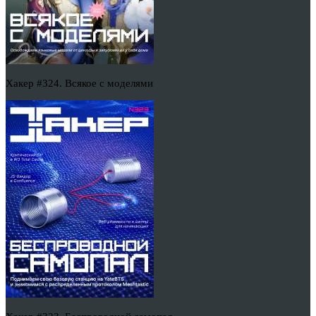
Хакер #324. Всякое с моделями