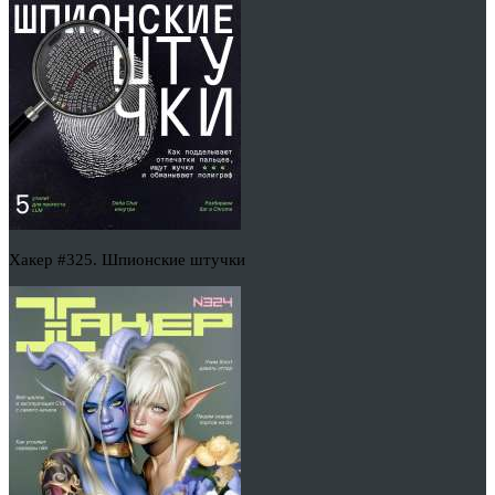
Хакер #325. Шпионские штучки