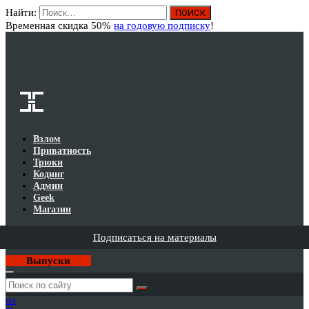
Найти:
Вход
Временная скидка 50%
на годовую подписку
!
Взлом
Приватность
Трюки
Кодинг
Админ
Geek
Магазин
Подписаться на материалы
Выпуски
Годовая
подписка
на