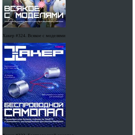
Хакер #324. Всякое с моделями