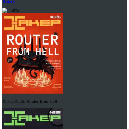
Хакер
-50%
Хакер #326. Router from Hell