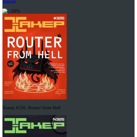
Хакер
-50%
Хакер #326. Router from Hell