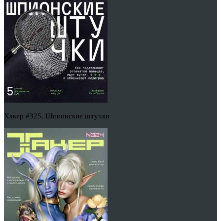
Хакер #325. Шпионские штучки