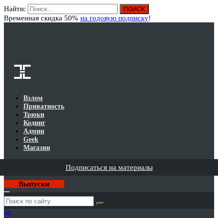
Найти:
Вход
Временная скидка 50%
на годовую подписку
!
Взлом
Приватность
Трюки
Кодинг
Админ
Geek
Магазин
Подписаться на материалы
Выпуски
Годовая
подписка
на