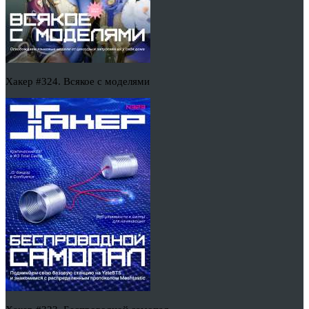
Хакер #324. Всякое с моделями