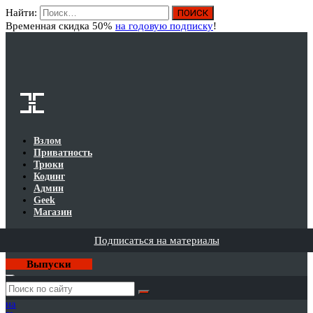
Найти:
Вход
Временная скидка 50%
на годовую подписку
!
Взлом
Приватность
Трюки
Кодинг
Админ
Geek
Магазин
Подписаться на материалы
Выпуски
Годовая
подписка
на