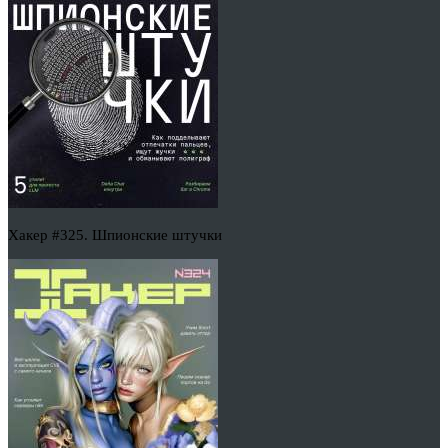
Хакер #325. Шпионские штучки