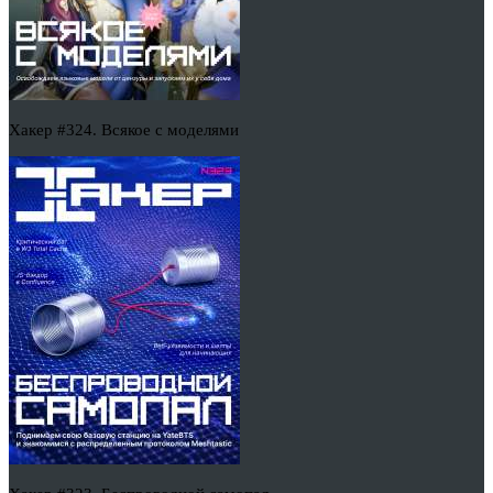
Хакер #324. Всякое с моделями