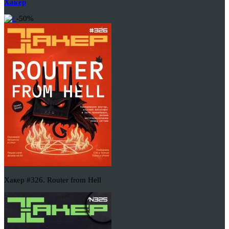
Хакер
-50%
Хакер #326. Router from Hell