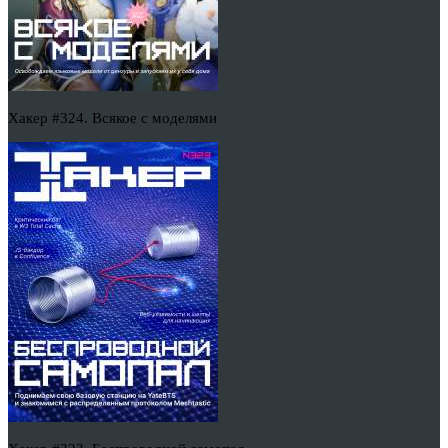
Хакер #324. Всякое с моделями