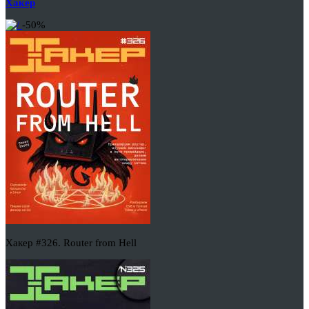
Хакер
-50%
Хакер #326. Router from Hell