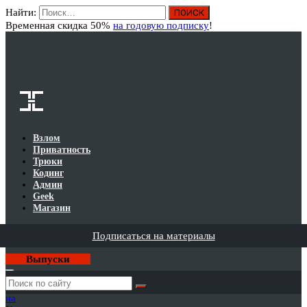
Найти:
Вход
Временная скидка 50%
на годовую подписку
!
Взлом
Приватность
Трюки
Кодинг
Админ
Geek
Магазин
Подписаться на материалы
Выпуски
Годовая
подписка
на