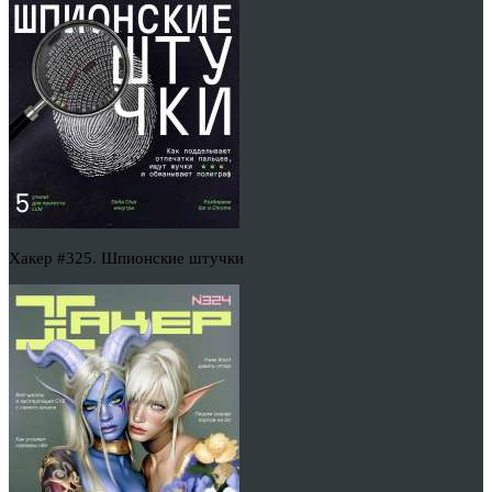
Хакер #325. Шпионские штучки