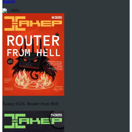
Хакер
-50%
Хакер #326. Router from Hell