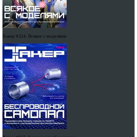
Хакер #324. Всякое с моделями