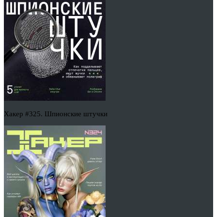
Хакер #325. Шпионские штучки