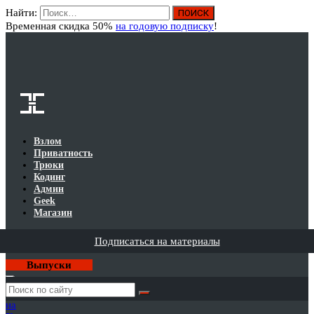
Найти:
Вход
Временная скидка 50%
на годовую подписку
!
Взлом
Приватность
Трюки
Кодинг
Админ
Geek
Магазин
Подписаться на материалы
Выпуски
Годовая
подписка
на