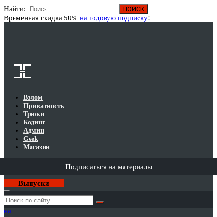
Найти:
Вход
Временная скидка 50%
на годовую подписку
!
Взлом
Приватность
Трюки
Кодинг
Админ
Geek
Магазин
Подписаться на материалы
Выпуски
Годовая
подписка
на