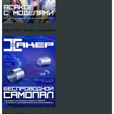
Хакер #324. Всякое с моделями