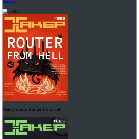
Хакер
-50%
Хакер #326. Router from Hell