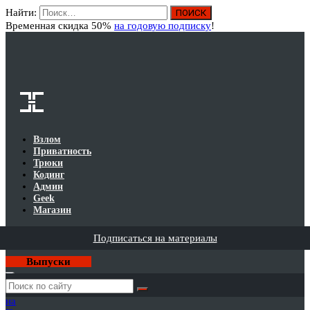
Найти:
Вход
Временная скидка 50%
на годовую подписку
!
Взлом
Приватность
Трюки
Кодинг
Админ
Geek
Магазин
Подписаться на материалы
Выпуски
Годовая
подписка
на