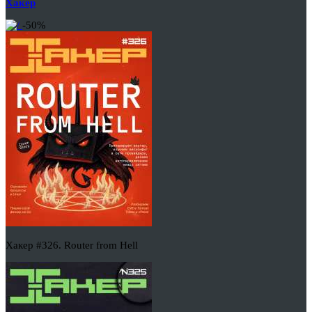
Хакер
-50%
Хакер #326. Router from Hell