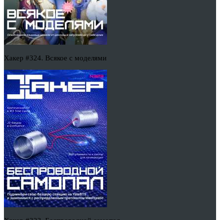
Хакер #324. Всякое с моделями