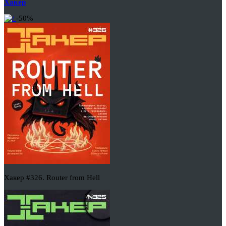
Хакер
-50%
Хакер #326. Router from Hell