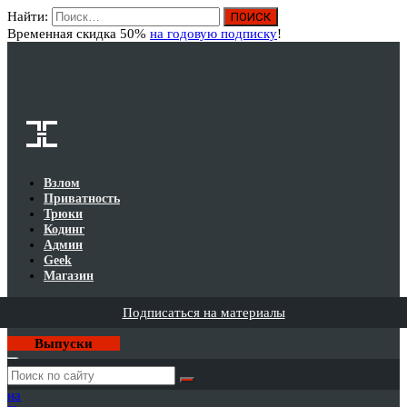
Найти:
Вход
Временная скидка 50%
на годовую подписку
!
Взлом
Приватность
Трюки
Кодинг
Админ
Geek
Магазин
Подписаться на материалы
Выпуски
Годовая
подписка
на