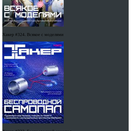
Хакер #324. Всякое с моделями