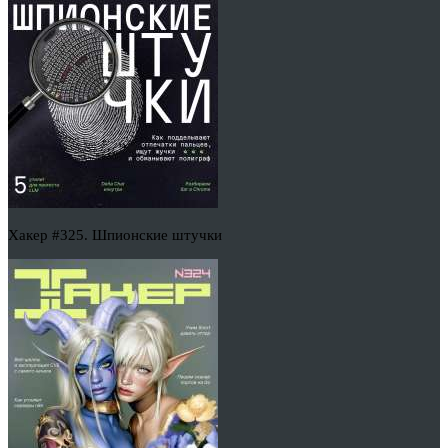
Хакер #325. Шпионские штучки