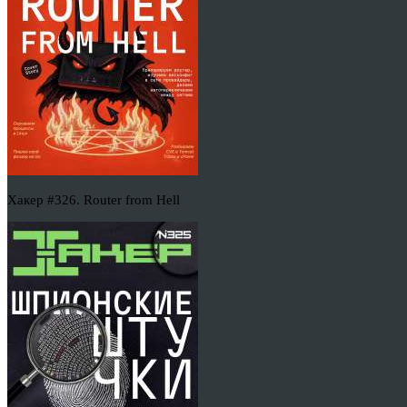
Хакер #326. Router from Hell