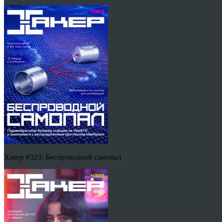
Хакер #323. Беспроводной самопал