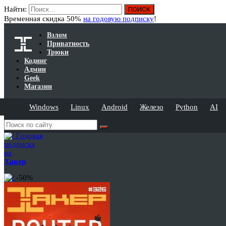
Найти:
Временная скидка 50%
на годовую подписку
!
Взлом
Приватность
Трюки
Кодинг
Админ
Geek
Магазин
Windows
Linux
Android
Железо
Python
AI
Годовая
подписка
на
Хакер
-50%