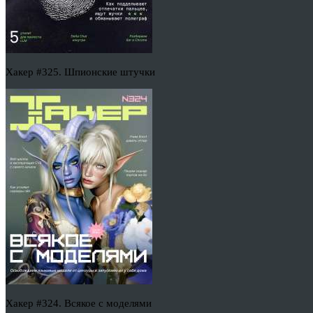
Хакер #325. Шпионские штучки
Хакер #324. Всякое с моделями