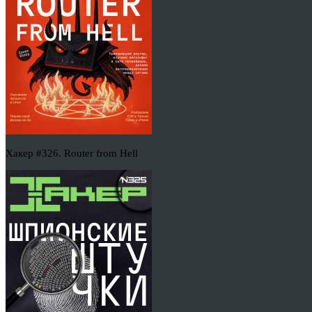
Хакер #326. Router from Hell