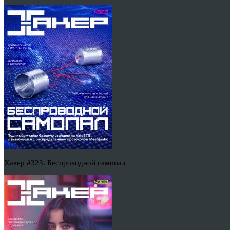
Хакер #323. Беспроводной самопал