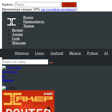
Найти:
Временная скидка 50%
на годовую подписку
!
Взлом
Приватность
Трюки
Кодинг
Админ
Geek
Магазин
Windows
Linux
Android
Железо
Python
AI
Годовая
подписка
на
Хакер
-50%