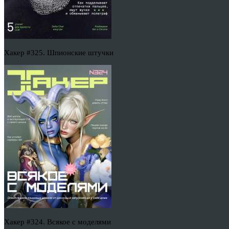
Хакер #325. Шпионские штучки
Хакер #324. Всякое с моделями