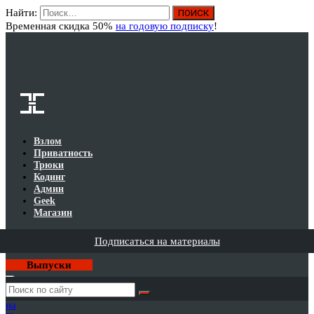
Найти:
Вход
Временная скидка 50%
на годовую подписку
!
Взлом
Приватность
Трюки
Кодинг
Админ
Geek
Магазин
Подписаться на материалы
Выпуски
Годовая
подписка
на