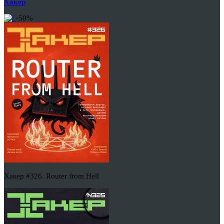
Хакер
-50%
Хакер #326. Router from Hell