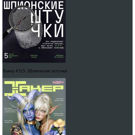
Хакер #325. Шпионские штучки