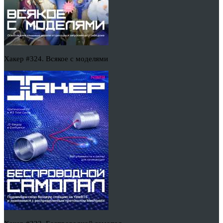
Хакер #324. Всякое с моделями