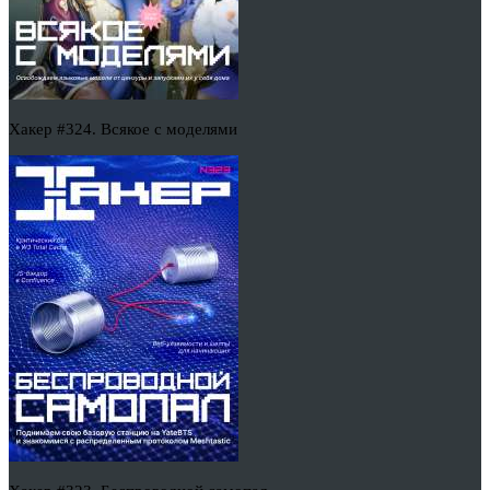
Хакер #324. Всякое с моделями