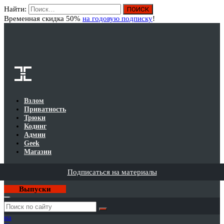
Найти:
Вход
Временная скидка 50%
на годовую подписку
!
Взлом
Приватность
Трюки
Кодинг
Админ
Geek
Магазин
Подписаться на материалы
Выпуски
Годовая
подписка
на