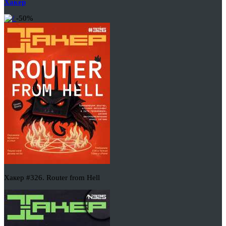
Хакер
-50%
Хакер #326. Router from Hell