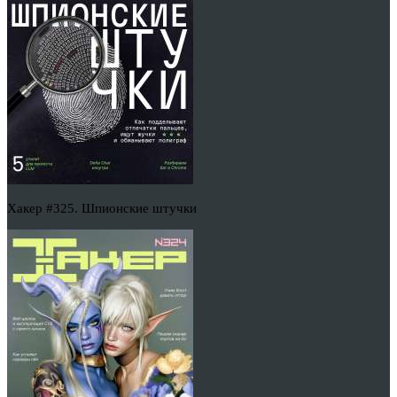
Хакер #325. Шпионские штучки