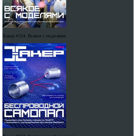
Хакер #324. Всякое с моделями