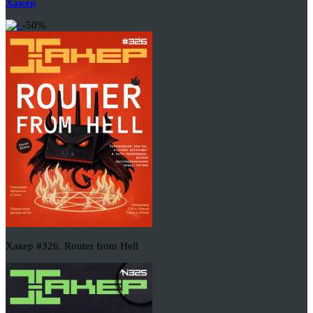
Хакер
-50%
Хакер #326. Router from Hell