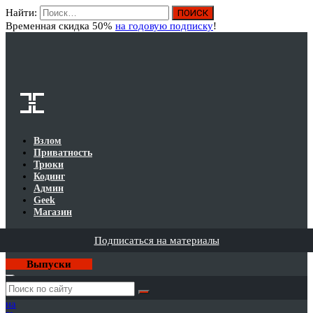
Найти:
Вход
Временная скидка 50%
на годовую подписку
!
Взлом
Приватность
Трюки
Кодинг
Админ
Geek
Магазин
Подписаться на материалы
Выпуски
Годовая
подписка
на