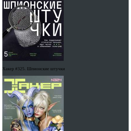
Хакер #325. Шпионские штучки