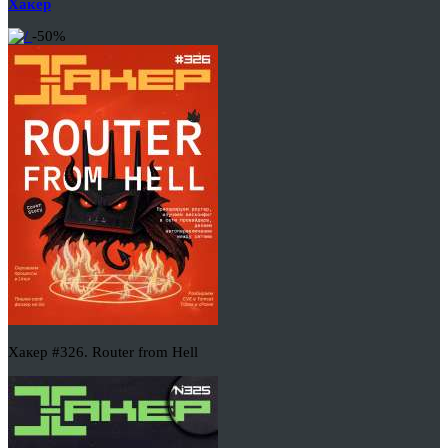
Хакер
-50%
Хакер #326. Router from Hell