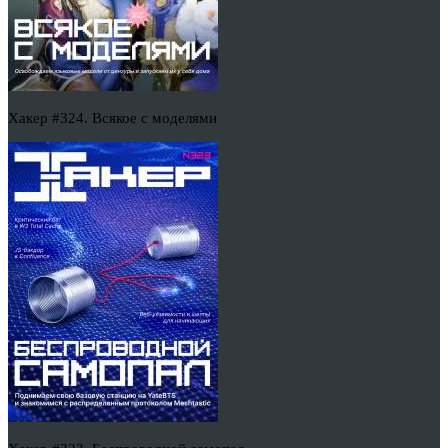
Хакер #324. Всякое с моделями