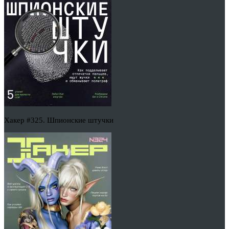
Хакер #325. Шпионские штучки