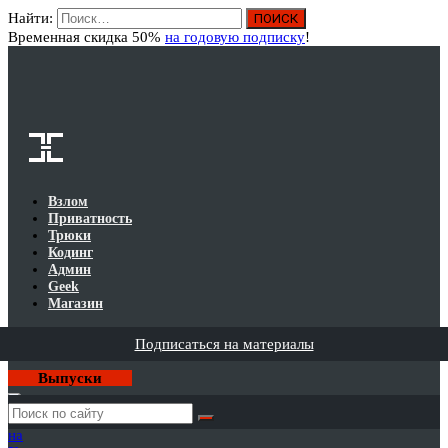
Найти:
Вход
Временная скидка 50%
на годовую подписку
!
Взлом
Приватность
Трюки
Кодинг
Админ
Geek
Магазин
Подписаться на материалы
Выпуски
Годовая
подписка
на