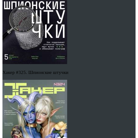
Хакер #325. Шпионские штучки