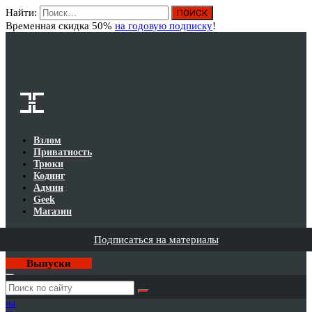
Найти:
Вход
Временная скидка 50%
на годовую подписку
!
Взлом
Приватность
Трюки
Кодинг
Админ
Geek
Магазин
Подписаться на материалы
Выпуски
Годовая
подписка
на