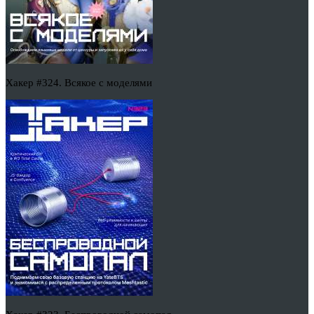
Хакер #324. Всякое с моделями