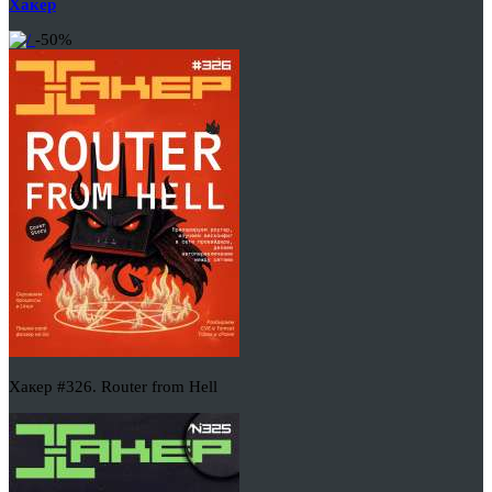
Хакер
-50%
Хакер #326. Router from Hell