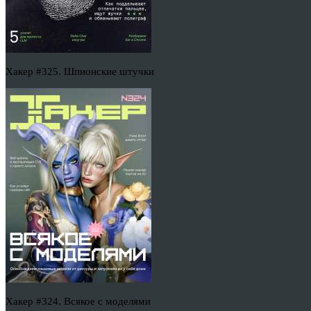
Хакер #325. Шпионские штучки
Хакер #324. Всякое с моделями