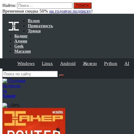
Найти:
Временная скидка 50%
на годовую подписку
!
Взлом
Приватность
Трюки
Кодинг
Админ
Geek
Магазин
Windows
Linux
Android
Железо
Python
AI
Годовая
подписка
на
Хакер
-50%