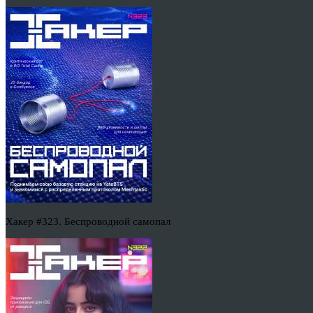
Хакер #323. Беспроводной самопал