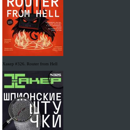
Хакер #326. Router from Hell